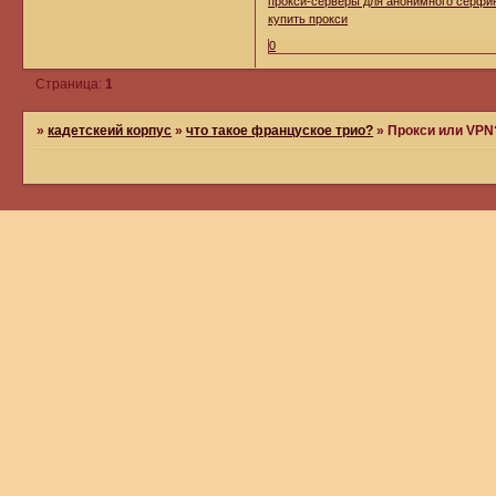
прокси-серверы для анонимного серфи
купить прокси
0
Страница:
1
»
кадетскеий корпус
»
что такое француское трио?
»
Прокси или VPN