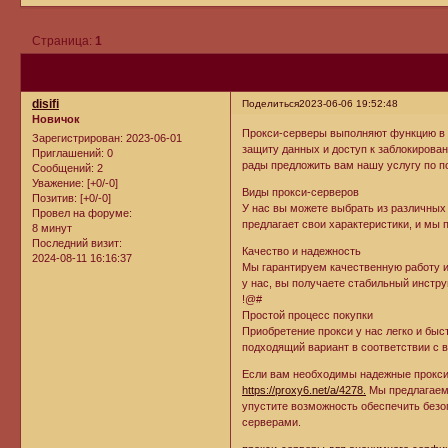
Страница:
1
disifi
Поделиться
2023-06-06 19:52:48
Новичок
Прокси-серверы выполняют функцию в 
Зарегистрирован
: 2023-06-01
защиту данных и доступ к заблокирова
Приглашений:
0
рады предложить вам нашу услугу по п
Сообщений:
2
Уважение:
[+0/-0]
Виды прокси-серверов
Позитив:
[+0/-0]
У нас вы можете выбрать из различных
Провел на форуме:
предлагает свои характеристики, и мы
8 минут
Последний визит:
Качество и надежность
2024-08-11 16:16:37
Мы гарантируем качественную работу и
у нас, вы получаете стабильный инстр
!@#
Простой процесс покупки
Приобретение прокси у нас легко и бы
подходящий вариант в соответствии с
Если вам необходимы надежные прокси-
https://proxy6.net/a/4278.
Мы предлагаем 
упустите возможность обеспечить безо
серверами.