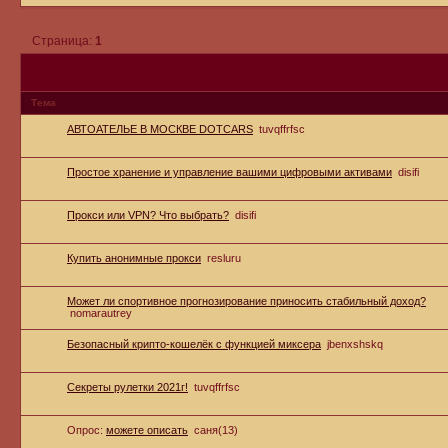
Страница:
1
Тема
АВТОАТЕЛЬЕ В МОСКВЕ DOTCARS
tuvqffrfsc
Простое хранение и управление вашими цифровыми активами
disifi
Прокси или VPN? Что выбрать?
disifi
Купить анонимные прокси
resluru
Может ли спортивное прогнозирование приносить стабильный доход?
nomarautrey
Безопасный крипто-кошелёк с функцией миксера
jbenxshskq
Секреты рулетки 2021г!
tuvqffrfsc
Опрос:
можете описать
саня(13)