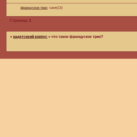
француское трио
саня(13)
Страница:
1
»
кадетскеий корпус
»
что такое француское трио?