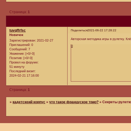
Страница:
1
tuvqffrfsc
Поделиться
2021-06-22 17:28:22
Новичок
Авторская методика игры в рулетку. Кл
Зарегистрирован
: 2021-02-27
Приглашений:
0
0
Сообщений:
7
Уважение:
[+0/-0]
Позитив:
[+0/-0]
Провел на форуме:
51 минуту
Последний визит:
2024-02-21 17:16:00
Страница:
1
»
кадетскеий корпус
»
что такое француское трио?
»
Секреты рулетки